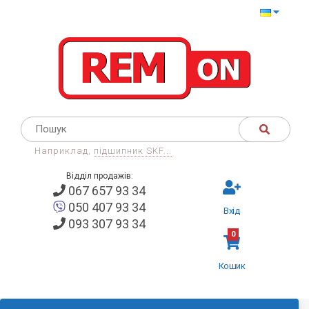
Наприклад,
підшипник SKF...
Відділ продажів:
067 657 93 34
050 407 93 34
Вхід
093 307 93 34
0
Кошик