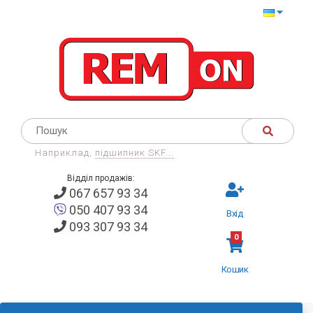
Наприклад,
підшипник SKF...
Відділ продажів:
067 657 93 34
050 407 93 34
Вхід
093 307 93 34
0
Кошик