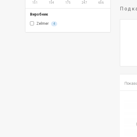
151
154
175
247
656
Подка
Виробник
Zelmer
4
Показан