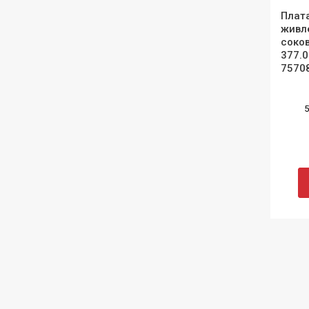
Плата
живл
соко
377.0
7570
5