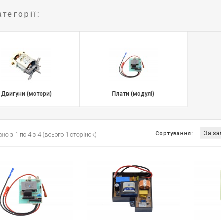
тегорії:
Двигуни (мотори)
Плати (модулі)
Сортування:
о з 1 по 4 з 4 (всього 1 сторінок)