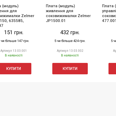
 (модуль)
Плата (модуль)
Плата 
ення для
живлення для
управл
вижималки Zelmer
соковижималки Zelmer
сокови
150, 635585,
JP1500.01
477.00
87
151 грн.
432 грн.
 чи більше 147 грн.
5 чи більше 424 грн.
5 ч
Артикул
13.03.001
Артикул
13.03.002
А
В наявності
В наявності
КУПИТИ
КУПИТИ