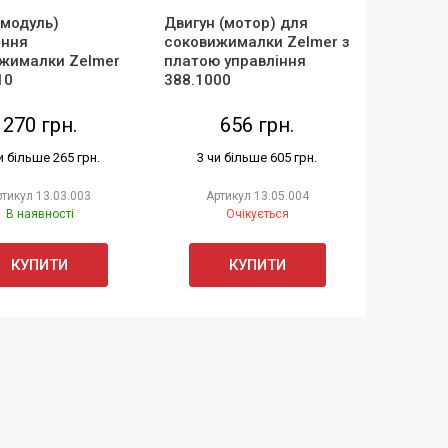
(модуль)
Двигун (мотор) для
іння
соковижималки Zelmer з
жималки Zelmer
платою управління
10
388.1000
270 грн.
656 грн.
и більше 265 грн.
3 чи більше 605 грн.
ртикул
13.03.003
Артикул
13.05.004
В наявності
Очікується
КУПИТИ
КУПИТИ