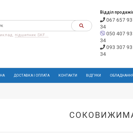
Відділ продажі
067 657 93
34
050 407 93
иклад,
підшипник SKF...
34
093 307 93
34
НА
ДОСТАВКА І ОПЛАТА
КОНТАКТИ
ВІДГУКИ
ОБЛАДНАНН
СОКОВИЖИМ