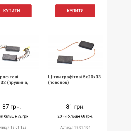
КУПИТИ
КУПИТИ
графітові
Щітки графітові 5х20х33
х32 (пружина,
(поводок)
87 грн.
81 грн.
чи більше 72 грн.
20 чи більше 68 грн.
ртикул
19.01.129
Артикул
19.01.104