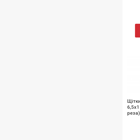
Щітки
6,5х1
реза)