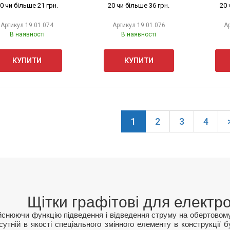
0 чи більше 21 грн.
20 чи більше 36 грн.
20 
Артикул
19.01.074
Артикул
19.01.076
А
В наявності
В наявності
КУПИТИ
КУПИТИ
1
2
3
4
Щітки графітові для електро
йснюючи функцію підведення і відведення струму на обертовому 
сутній в якості спеціального змінного елементу в конструкції 