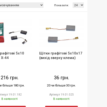
Показати:
графітові 5х10
Щітки графітові 5х10х17
 Х-44
(вихід зверху клема)
216 грн.
36 грн.
чи більше 180 грн.
20 чи більше 30 грн.
ртикул
19.01.182
Артикул
19.01.025
В наявності
В наявності