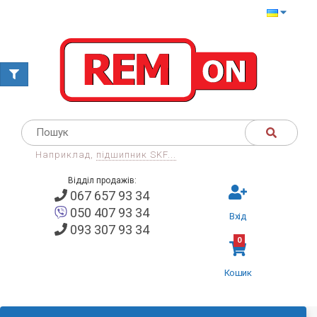
Наприклад,
підшипник SKF...
Відділ продажів:
067 657 93 34
050 407 93 34
Вхід
093 307 93 34
0
Кошик