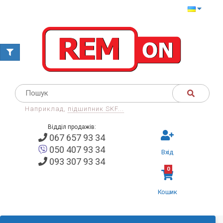
Наприклад,
підшипник SKF...
Відділ продажів:
067 657 93 34
050 407 93 34
Вхід
093 307 93 34
0
Кошик