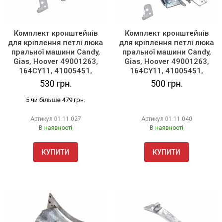
Комплект кронштейнів
Комплект кронштейнів
для кріплення петлі люка
для кріплення петлі люка
пральної машини Candy,
пральної машини Candy,
Gias, Hoover 49001263,
Gias, Hoover 49001263,
164CY11, 41005451,
164CY11, 41005451,
41005452
41005452 (повний
530 грн.
500 грн.
комплект)
5 чи більше 479 грн.
Артикул
01.11.027
Артикул
01.11.040
В наявності
В наявності
КУПИТИ
КУПИТИ