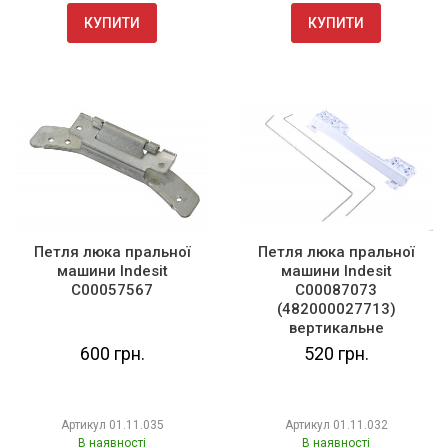
КУПИТИ
КУПИТИ
Петля люка пральної
Петля люка пральної
машини Indesit
машини Indesit
C00057567
C00087073
(482000027713)
вертикальне
завантаження
600 грн.
520 грн.
Артикул
01.11.035
Артикул
01.11.032
В наявності
В наявності