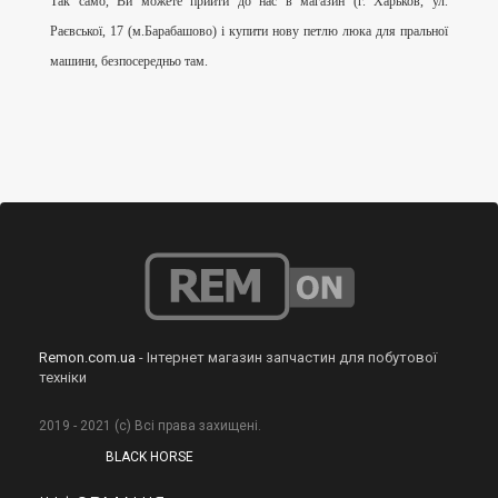
Так само, Ви можете прийти до нас в магазин (г. Харьков, ул.
Раєвської, 17 (м.Барабашово) і купити нову петлю люка для пральної
машини, безпосередньо там.
Remon.com.ua
- Інтернет магазин запчастин для побутової
техніки
2019 - 2021 (с) Всі права захищені.
BLACK HORSE