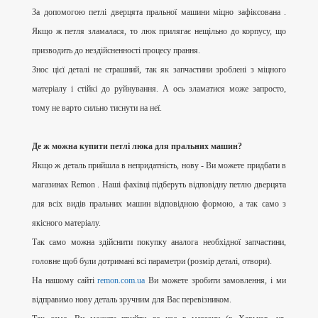
За допомогою петлі дверцята пральної машини міцно зафіксована .
Якщо ж петля зламалася, то люк прилягає нещільно до корпусу, що
призводить до нездійсненності процесу прання.
Знос цієї деталі не страшний, так як запчастини зроблені з міцного
матеріалу і стійкі до руйнування. А ось зламатися може запросто,
тому не варто сильно тиснути на неї.
Де ж можна купити петлі люка для пральних машин?
Якщо ж деталь прийшла в непридатність, нову - Ви можете придбати в
магазинах
Remon
. Наші фахівці підберуть відповідну петлю дверцята
для всіх видів пральних машин відповідною формою, а так само з
якісного матеріалу.
Так само можна здійснити покупку аналога необхідної запчастини,
головне щоб були дотримані всі параметри (розмір деталі, отвори).
На нашому сайті
remon.com.ua
Ви можете зробити замовлення, і ми
відправимо нову деталь зручним для Вас перевізником.