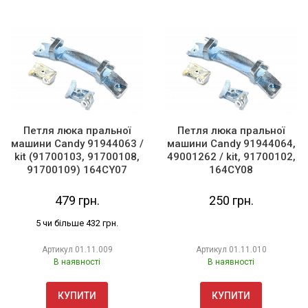
Петля люка пральної
Петля люка пральної
машини Candy 91944063 /
машини Candy 91944064,
kit (91700103, 91700108,
49001262 / kit, 91700102,
91700109) 164CY07
164CY08
479 грн.
250 грн.
5 чи більше 432 грн.
Артикул
01.11.009
Артикул
01.11.010
В наявності
В наявності
КУПИТИ
КУПИТИ