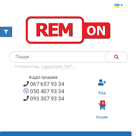
Наприклад,
підшипник SKF...
Відділ продажів:
067 657 93 34
050 407 93 34
Вхід
093 307 93 34
0
Кошик