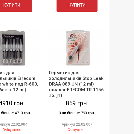
КУПИТИ
КУПИТИ
ик для
Герметик для
льників Errecom
холодильників Stop Leak
 white под R-600,
DRAA 089 UN (12 ml)
6шт х 12 ml)
(аналог ERECOM TR 1156
.l6. j1)
4910 грн.
859 грн.
и більше 4713 грн.
3 чи більше 793 грн.
ртикул
22.02.004
Артикул
22.02.007
Очікується
Очікується