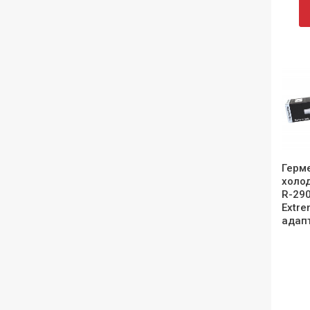
Герм
холод
R-290
Extre
адапт
індив