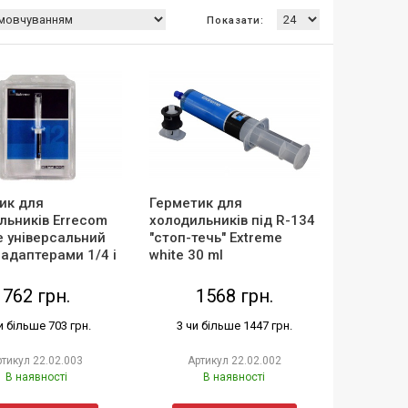
Показати:
ик для
Герметик для
льників Errecom
холодильників під R-134
e універсальний
"стоп-течь" Extreme
 адаптерами 1/4 і
white 30 ml
762 грн.
1568 грн.
и більше 703 грн.
3 чи більше 1447 грн.
ртикул
22.02.003
Артикул
22.02.002
В наявності
В наявності