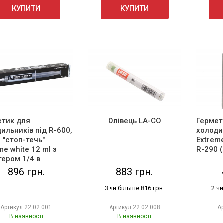
КУПИТИ
КУПИТИ
етик для
Олівець LA-CO
Гермет
ильників під R-600,
холоди
 "стоп-течь"
Extreme
me white 12 ml з
R-290 (
ером 1/4 в
ідуальній упаковці
896 грн.
883 грн.
3 чи більше 816 грн.
2 ч
Артикул
22.02.001
Артикул
22.02.008
А
В наявності
В наявності