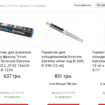
Сортування:
о з 1 по 9 з 9 (всього 1 сторінок)
етик для усунення
Герметик для
Гермет
у фреону "стоп-
холодильників Errecom
холоди
" Errecom Extreme
Extreme white под R-600,
Extrem
2.L.J9.S2 12ml R-
R-290 (12 ml)
12 ml з
 R-1234
5/17
637 грн.
851 грн.
3 чи більше 786 грн.
3 ч
Артикул
22.02.010
Артикул
22.02.005
А
В наявності
В наявності