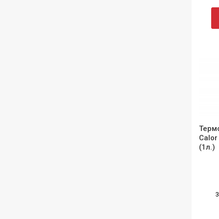
Терм
Calor
(1л.)
3