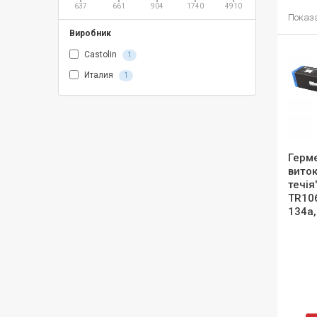
637
661
904
1740
4910
Показан
Виробник
Castolin
1
Италия
1
Герм
виток
течія
TR106
134a,