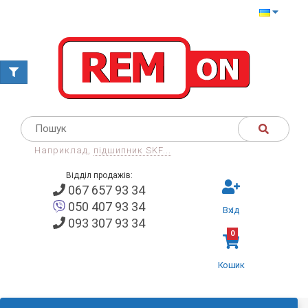
Наприклад,
підшипник SKF...
Відділ продажів:
067 657 93 34
050 407 93 34
Вхід
093 307 93 34
0
Кошик