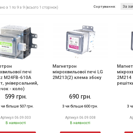
Сортування:
о з 1 по 9 з 9 (всього 1 сторінок)
етрон
Магнетрон
Магнет
хвильової печі
мікрохвильової печі LG
мікрох
nz M24FB-610A
2M213(2) клема збоку
2M214 
т, універсальний,
решітк
чок - коло)
599 грн.
690 грн.
 чи більше 507 грн.
3 чи більше 600 грн.
3 ч
Артикул
06.09.003
Артикул
06.09.008
А
В наявності
В наявності