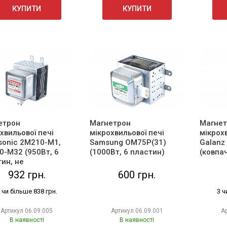
КУПИТИ
КУПИТИ
етрон
Магнетрон
Магнет
хвильової печі
мікрохвильової печі
мікрох
sonic 2M210-M1,
Samsung OM75P(31)
Galanz
0-M32 (950Вт, 6
(1000Вт, 6 пластин)
(ковпач
ин, не
торний)
932 грн.
600 грн.
 чи більше 838 грн.
3 ч
Артикул
06.09.005
Артикул
06.09.001
А
В наявності
В наявності