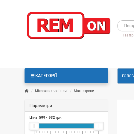
Напр
КАТЕГОРІЇ
ГОЛОВ
Мікрохвильові печі
Магнетрони
Параметри
Ціна
599
-
932
грн.