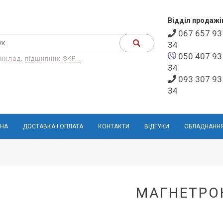
Відділ продажі
067 657 93
34
050 407 93
иклад,
підшипник SKF...
34
093 307 93
34
НА
ДОСТАВКА І ОПЛАТА
КОНТАКТИ
ВІДГУКИ
ОБЛАДНАНН
МАГНЕТРО