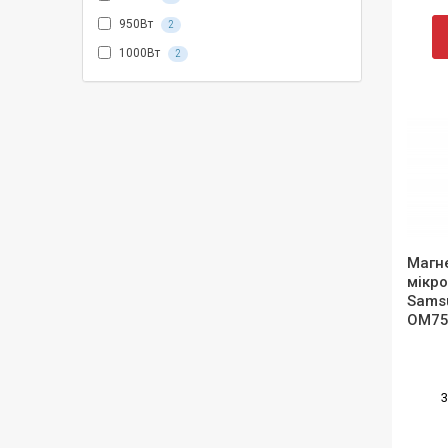
950Вт
2
1000Вт
2
Магн
мікро
Sams
OM75
3