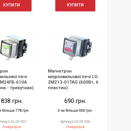
КУПИТИ
КУПИТИ
рон
Магнетрон
вильової печі
мікрохвильової печі LG
 M24FB-610A
2M213-01TAG (600Вт, 6
ок - трикутник)
пластин)
838 грн.
690 грн.
и більше 778 грн.
3 чи більше 600 грн.
ртикул
06.09.002
Артикул
06.09.006
Очікується
Очікується