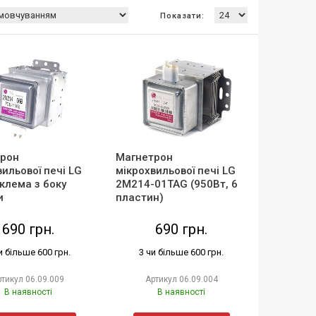
Показати:
рон
Магнетрон
вильової печі LG
мікрохвильової печі LG
клема з боку
2M214-01TAG (950Вт, 6
и
пластин)
690 грн.
690 грн.
и більше 600 грн.
3 чи більше 600 грн.
ртикул
06.09.009
Артикул
06.09.004
В наявності
В наявності