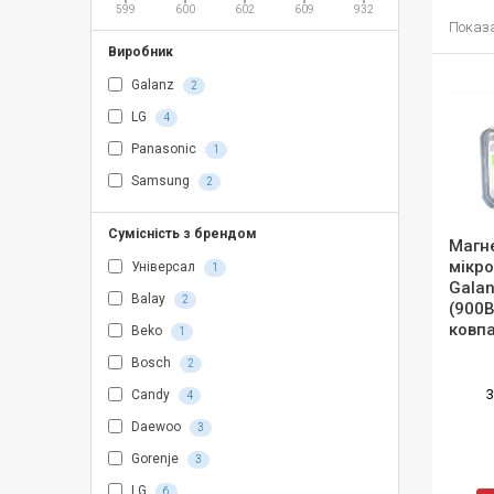
599
600
602
609
932
Показан
Виробник
Galanz
2
LG
4
Panasonic
1
Samsung
2
Сумісність з брендом
Магн
мікро
Універсал
1
Gala
Balay
2
(900В
ковпа
Beko
1
Bosch
2
3
Candy
4
Daewoo
3
Gorenje
3
LG
6