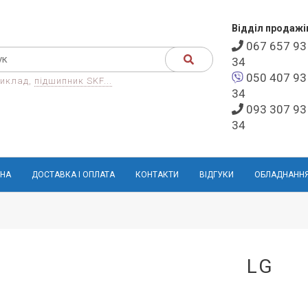
Відділ продажі
067 657 93
34
050 407 93
иклад,
підшипник SKF...
34
093 307 93
34
НА
ДОСТАВКА І ОПЛАТА
КОНТАКТИ
ВІДГУКИ
ОБЛАДНАНН
LG