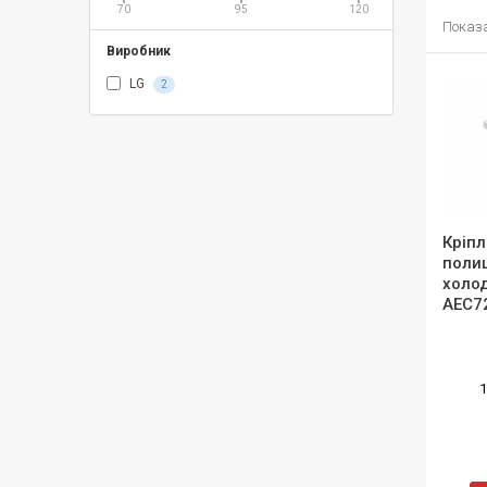
70
95
120
Показан
Виробник
LG
2
Кріп
полиц
холо
AEC7
1