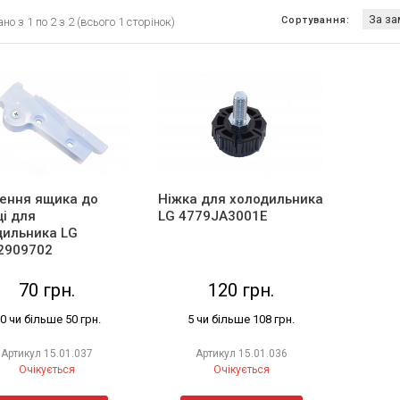
Сортування:
о з 1 по 2 з 2 (всього 1 сторінок)
лення ящика до
Ніжка для холодильника
і для
LG 4779JA3001E
дильника LG
2909702
70 грн.
120 грн.
0 чи більше 50 грн.
5 чи більше 108 грн.
Артикул
15.01.037
Артикул
15.01.036
Очікується
Очікується