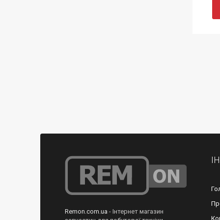
І
Го
Пр
Remon.com.ua
- Інтернет магазин
Ко