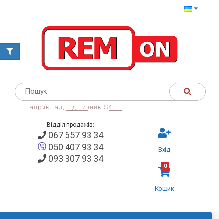
Наприклад,
підшипник SKF...
Відділ продажів:
067 657 93 34
050 407 93 34
Вхід
093 307 93 34
0
Кошик