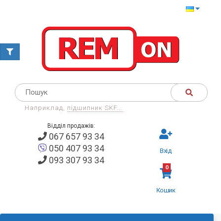
Наприклад,
підшипник SKF...
Відділ продажів:
067 657 93 34
050 407 93 34
Вхід
093 307 93 34
0
Кошик