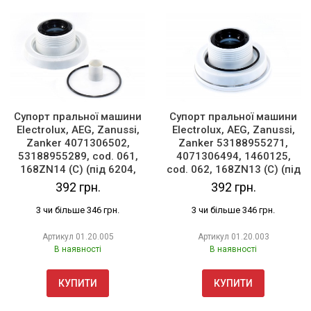
Супорт пральної машини
Супорт пральної машини
Electrolux, AEG, Zanussi,
Electrolux, AEG, Zanussi,
Zanker 4071306502,
Zanker 53188955271,
53188955289, cod. 061,
4071306494, 1460125,
168ZN14 (C) (під 6204,
cod. 062, 168ZN13 (C) (під
лівий)
6204, правий)
392 грн.
392 грн.
3 чи більше 346 грн.
3 чи більше 346 грн.
Артикул
01.20.005
Артикул
01.20.003
В наявності
В наявності
КУПИТИ
КУПИТИ