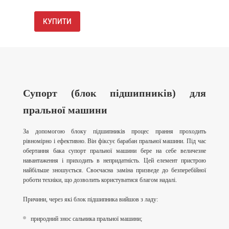
КУПИТИ
Супорт (блок підшипників) для
пральної машини
За допомогою блоку підшипників процес прання проходить
рівномірно і ефективно. Він фіксує барабан пральної машини. Під час
обертання бака супорт пральної машини бере на себе величезне
навантаження і приходить в непридатність. Цей елемент пристрою
найбільше зношується. Своєчасна заміна призведе до безперебійної
роботи техніки, що дозволить користуватися благом надалі.
Причини, через які блок підшипника вийшов з ладу:
природний знос сальника пральної машини;