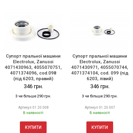
Супорт пральної машини
Супорт пральної машини
Electrolux, Zanussi
Electrolux, Zanussi
4071430963, 4055070751,
4071430971, 4055070744,
4071374096, cod.098
4071374104, cod. 099 (під
(під.6203, правий)
6203, лівий)
346 грн.
346 грн.
3 чи більше 290 грн.
3 чи більше 290 грн.
Артикул
01.20.008
Артикул
01.20.007
В наявності
В наявності
КУПИТИ
КУПИТИ