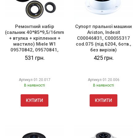
Ремонтний набір
Супорт пральної машини
(сальник 40*85*9,5/16mm
Ariston, Indesit
+ втулка + кріплення +
C00046831, C00055317
мастило) Miele W1
cod.075 (під 6204, 6отв.,
09570842, 09570841,
без вирізів)
9570840, 10397030
531 грн.
425 грн.
(7632270)
Артикул
01.20.017
Артикул
01.20.006
В наявності
В наявності
КУПИТИ
КУПИТИ