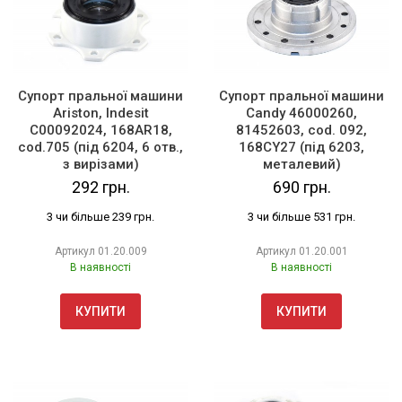
Супорт пральної машини
Супорт пральної машини
Ariston, Indesit
Candy 46000260,
C00092024, 168AR18,
81452603, cod. 092,
cod.705 (під 6204, 6 отв.,
168CY27 (під 6203,
з вирізами)
металевий)
292 грн.
690 грн.
3 чи більше 239 грн.
3 чи більше 531 грн.
Артикул
01.20.009
Артикул
01.20.001
В наявності
В наявності
КУПИТИ
КУПИТИ