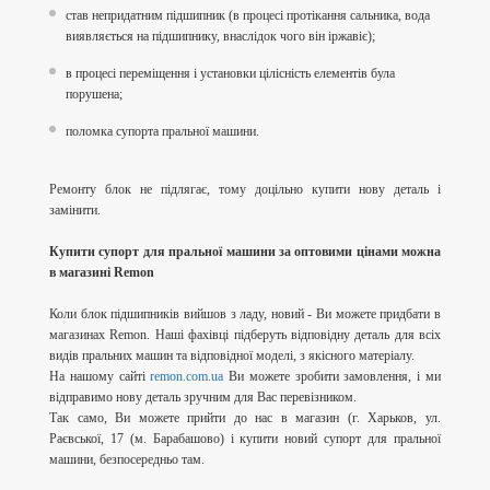
став непридатним підшипник (в процесі протікання сальника, вода
виявляється на підшипнику, внаслідок чого він іржавіє);
в процесі переміщення і установки цілісність елементів була
порушена;
поломка супорта пральної машини.
Ремонту блок не підлягає, тому доцільно купити нову деталь і
замінити.
Купити супорт для пральної машини за оптовими цінами можна
в магазині
Remon
Коли блок підшипників вийшов з ладу, новий - Ви можете придбати в
магазинах
Remon
. Наші фахівці підберуть відповідну деталь для всіх
видів пральних машин та відповідної моделі, з якісного матеріалу.
На нашому сайті
remon.com.ua
Ви можете зробити замовлення, і ми
відправимо нову деталь зручним для Вас перевізником.
Так само, Ви можете прийти до нас в магазин (г. Харьков, ул.
Раєвської, 17 (м. Барабашово) і купити новий супорт для пральної
машини, безпосередньо там.