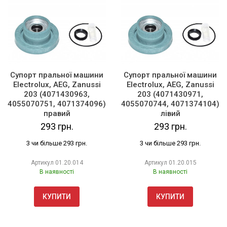
Супорт пральної машини
Супорт пральної машини
Electrolux, AEG, Zanussi
Electrolux, AEG, Zanussi
203 (4071430963,
203 (4071430971,
4055070751, 4071374096)
4055070744, 4071374104)
правий
лівий
293 грн.
293 грн.
3 чи більше 293 грн.
3 чи більше 293 грн.
Артикул
01.20.014
Артикул
01.20.015
В наявності
В наявності
КУПИТИ
КУПИТИ