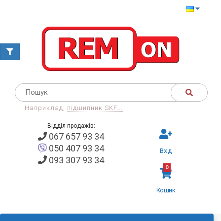
Наприклад,
підшипник SKF...
Відділ продажів:
067 657 93 34
050 407 93 34
Вхід
093 307 93 34
0
Кошик