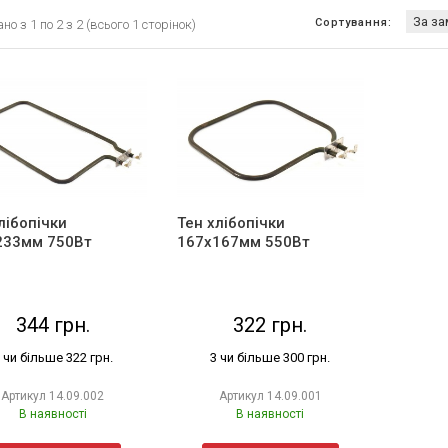
Сортування:
о з 1 по 2 з 2 (всього 1 сторінок)
лібопічки
Тен хлібопічки
233мм 750Вт
167х167мм 550Вт
344 грн.
322 грн.
 чи більше 322 грн.
3 чи більше 300 грн.
Артикул
14.09.002
Артикул
14.09.001
В наявності
В наявності