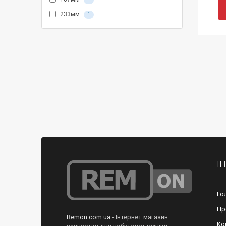
233мм
1
І
Го
Пр
Remon.com.ua
- Інтернет магазин
Ко