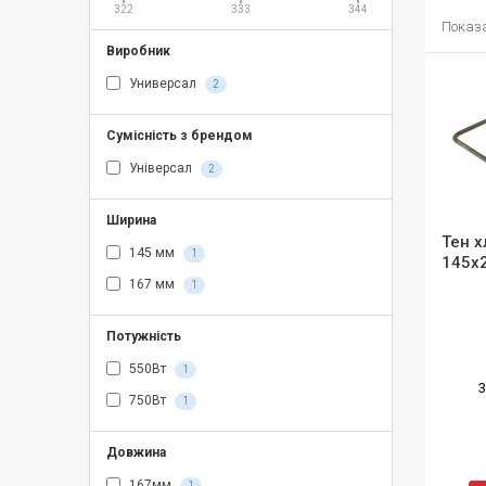
322
333
344
Показан
Виробник
Универсал
2
Сумісність з брендом
Універсал
2
Ширина
Тен х
145 мм
1
145х
167 мм
1
Потужність
550Вт
1
3
750Вт
1
Довжина
167мм
1