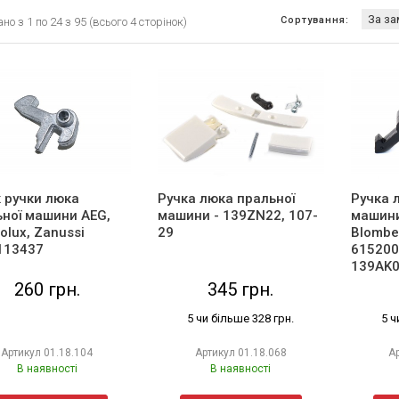
Сортування:
о з 1 по 24 з 95 (всього 4 сторінок)
 ручки люка
Ручка люка пральної
Ручка 
ьної машини AEG,
машини - 139ZN22, 107-
машини 
rolux, Zanussi
29
Blombe
113437
615200
139AK
260 грн.
345 грн.
5 чи більше 328 грн.
5 ч
Артикул
01.18.104
Артикул
01.18.068
А
В наявності
В наявності