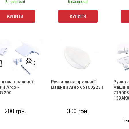
В наявності
В наявності
КУПИТИ
КУПИТИ
 люка пральної
Ручка люка пральної
Ручка 
ни Ardo -
машини Ardo 651002231
машини
07200
719003
139AK0
200 грн.
300 грн.
5 ч