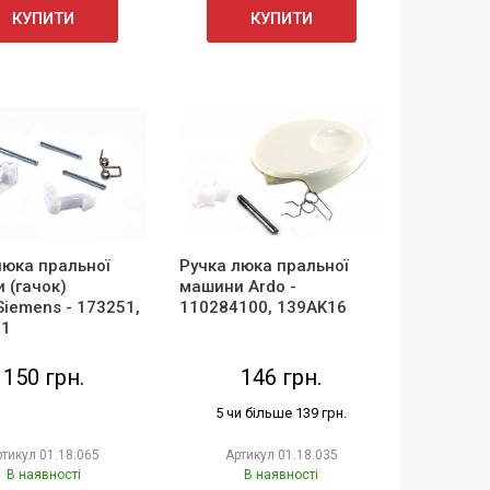
КУПИТИ
КУПИТИ
люка пральної
Ручка люка пральної
 (гачок)
машини Ardo -
Siemens - 173251,
110284100, 139AK16
11
150 грн.
146 грн.
5 чи більше 139 грн.
ртикул
01.18.065
Артикул
01.18.035
В наявності
В наявності