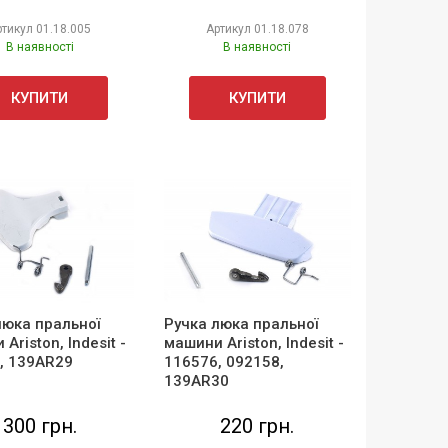
ртикул
01.18.005
Артикул
01.18.078
В наявності
В наявності
КУПИТИ
КУПИТИ
люка пральної
Ручка люка пральної
Ariston, Indesit -
машини Ariston, Indesit -
, 139AR29
116576, 092158,
139AR30
300 грн.
220 грн.