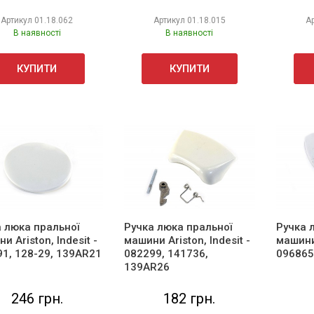
Артикул
01.18.062
Артикул
01.18.015
А
В наявності
В наявності
КУПИТИ
КУПИТИ
 люка пральної
Ручка люка пральної
Ручка 
и Ariston, Indesit -
машини Ariston, Indesit -
машини 
1, 128-29, 139AR21
082299, 141736,
096865
139AR26
246 грн.
182 грн.