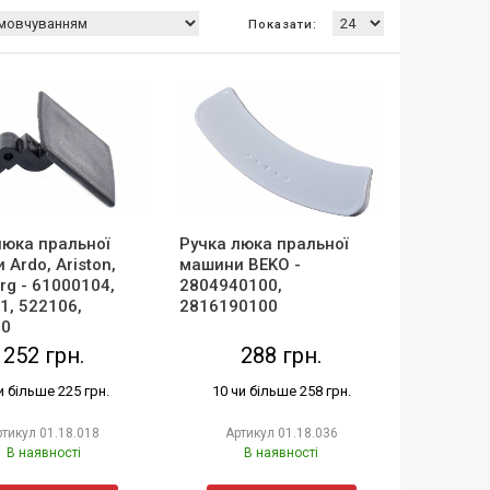
Показати:
люка пральної
Ручка люка пральної
Ardo, Ariston,
машини BEKO -
rg - 61000104,
2804940100,
1, 522106,
2816190100
00
252 грн.
288 грн.
и більше 225 грн.
10 чи більше 258 грн.
ртикул
01.18.018
Артикул
01.18.036
В наявності
В наявності