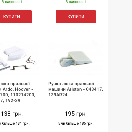
В наявності
В наявності
КУПИТИ
КУПИТИ
люка пральної
Ручка люка пральної
 Ardo, Hoover -
машини Ariston - 043417,
700, 110214200,
139AR24
7, 192-29
138 грн.
195 грн.
и більше 131 грн.
5 чи більше 186 грн.