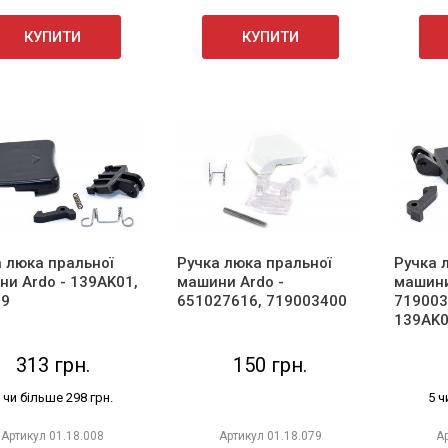
КУПИТИ
КУПИТИ
 люка пральної
Ручка люка пральної
Ручка 
и Ardo - 139AK01,
машини Ardo -
машини
29
651027616, 719003400
719003
139AK
313 грн.
150 грн.
 чи більше 298 грн.
5 ч
Артикул
01.18.008
Артикул
01.18.079
А