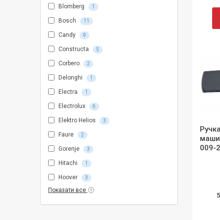
Blomberg
1
Bosch
11
Candy
9
Constructa
5
Corbero
2
Delonghi
1
Electra
1
Electrolux
6
Elektro Helios
3
Ручка
Faure
2
машин
009-
Gorenje
3
Hitachi
1
Hoover
3
Показати все
5