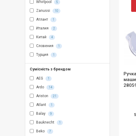
Whirlpool
5
Zanussi
10
Атлант
1
Италия
2
Китай
4
Словения
1
Турция
1
Сумісність з брендом
Ручка
AEG
1
маши
2805
Ardo
14
Ariston
21
Atlant
1
Balay
9
5
Bauknecht
1
Beko
7