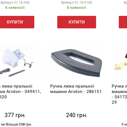
Артикул
01.18.043
Артикул
01.18.0100
А
В наявності
В наявності
КУПИТИ
КУПИТИ
 люка пральної
Ручка люка пральної
Ручка 
и Ariston - 049411,
машини Ariston - 286151
машини
R20
- 0417
29
377 грн.
240 грн.
 чи більше 358 грн.
5 ч