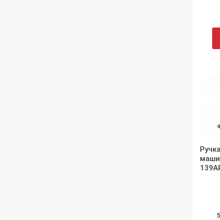
Ручка
машин
139A
5