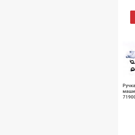
Ручка
маши
7190