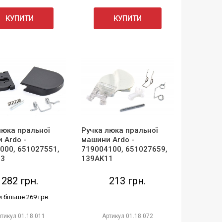
КУПИТИ
КУПИТИ
люка пральної
Ручка люка пральної
 Ardo -
машини Ardo -
000, 651027551,
719004100, 651027659,
03
139AK11
282 грн.
213 грн.
и більше 269 грн.
ртикул
01.18.011
Артикул
01.18.072