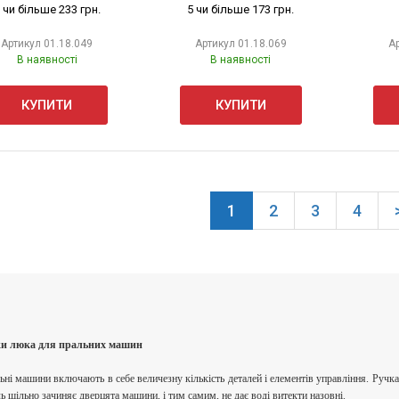
 чи більше 233 грн.
5 чи більше 173 грн.
Артикул
01.18.049
Артикул
01.18.069
А
В наявності
В наявності
КУПИТИ
КУПИТИ
1
2
3
4
и люка для пральних машин
ьні машини включають в себе величезну кількість деталей і елементів управління. Ручк
ь щільно зачиняє дверцята машини, і тим самим, не дає воді витекти назовні.