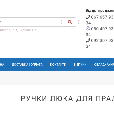
Відділ продажі
067 657 93
34
050 407 93
иклад,
підшипник SKF...
34
093 307 93
34
НА
ДОСТАВКА І ОПЛАТА
КОНТАКТИ
ВІДГУКИ
ОБЛАДНАНН
РУЧКИ ЛЮКА ДЛЯ ПР