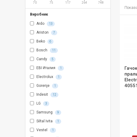
70
75
117
264
748
Показан
Виробник
Ardo
13
Ariston
7
Beko
6
Bosch
11
Candy
5
Гачок
EBI Италия
1
прал
Electrolux
1
Elect
4055
Gorenje
1
Indesit
12
LG
3
Samsung
9
Siltal Ivita
1
Vestel
1