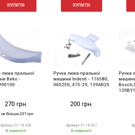
КУПИТИ
КУПИТИ
 люка пральної
Ручка люка пральної
Ручка 
ни Beko -
машини Indesit - 116580,
машини
990100
065250, 475-29, 139AR25
Bosch,
139BY
270 грн.
200 грн.
 чи більше 237 грн.
Артикул
01.18.045
Артикул
01.18.067
А
В наявності
В наявності