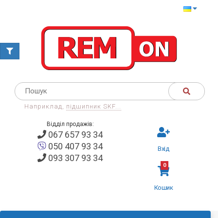
Наприклад,
підшипник SKF...
Відділ продажів:
067 657 93 34
050 407 93 34
Вхід
093 307 93 34
0
Кошик