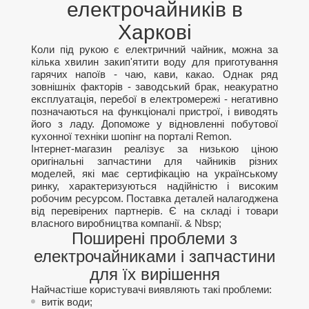
електрочайників в
Харкові
Коли під рукою є електричний чайник, можна за
кілька хвилин закип'ятити воду для приготування
гарячих напоїв - чаю, кави, какао. Однак ряд
зовнішніх факторів - заводський брак, неакуратно
експлуатація, перебої в електромережі - негативно
позначаються на функціоналі пристрої, і виводять
його з ладу. Допоможе у відновленні побутової
кухонної техніки шопінг на порталі Remon.
Інтернет-магазин реалізує за низькою ціною
оригінальні запчастини для чайників різних
моделей, які має сертифікацію на українському
ринку, характеризуються надійністю і високим
робочим ресурсом. Поставка деталей налагоджена
від перевірених партнерів. Є на складі і товари
власного виробництва компанії. & Nbsp;
Поширені проблеми з
електрочайниками і запчастини
для їх вирішення
Найчастіше користувачі виявляють такі проблеми:
витік води;