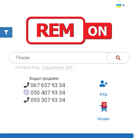
Наприклад,
підшипник SKF...
Відділ продажів:
067 657 93 34
050 407 93 34
Вхід
093 307 93 34
0
Кошик