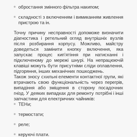
обростання змінного фільтра накипом;
складності з включенням і вимиканням живлення
пристрою та ін.
Точну причину несправності допоможе визначити
діагностика і ретельний огляд внутрішніх вузлів
після розбирання корпусу. Можливо, майстру
доведеться замінити кнопку включення, яка
запускає процес кип'ятіння при натисканні і
підключеному до мережі шнурі. На непрацюючій
клавіші можуть бути присутніми сліди оплавлення,
підгоряння, інших механічних пошкоджень.
Також зносу схильні елементи контактної групи, які
втрачають свою функціональність через перегрів,
випадіння або зміщення в сторону посадочних
гнізд. У деяких випадках для ремонту потрібні і інші
запчастини для електричних чайників:
ТЕНи;
термостати;
реле;
керуючі плати.