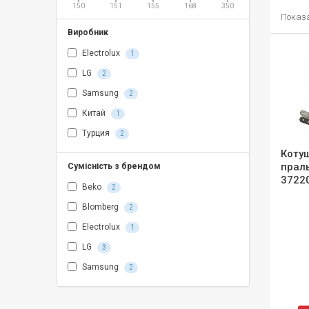
150
151
155
168
350
Показан
Виробник
Electrolux
1
LG
2
Samsung
2
Китай
1
Турция
2
Коту
прал
Сумісність з брендом
3722
Beko
2
Blomberg
2
Electrolux
1
LG
3
Samsung
2