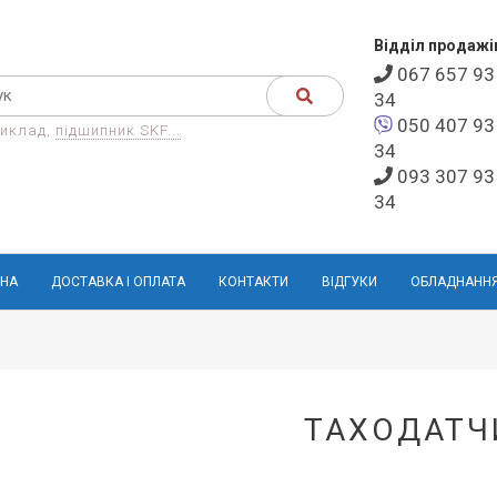
Відділ продажі
067 657 93
34
050 407 93
иклад,
підшипник SKF...
34
093 307 93
34
НА
ДОСТАВКА І ОПЛАТА
КОНТАКТИ
ВІДГУКИ
ОБЛАДНАНН
ТАХОДАТЧ