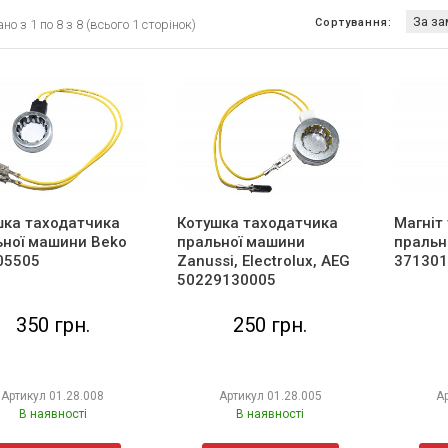
Сортування:
о з 1 по 8 з 8 (всього 1 сторінок)
шка таходатчика
Котушка таходатчика
Магніт
ьної машини Beko
пральної машини
пральн
05505
Zanussi, Electrolux, AEG
371301
50229130005
350 грн.
250 грн.
Артикул
01.28.008
Артикул
01.28.005
А
В наявності
В наявності