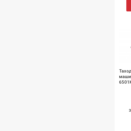
Таход
маши
6501
3