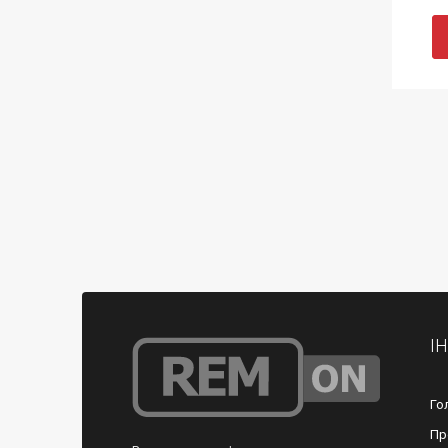
І
Го
Пр