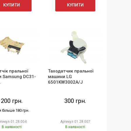
КУПИТИ
КУПИТИ
тчік пральної
Таходатчик пральної
 Samsung DC31-
машини LG
A
6501KW3002A/J
200 грн.
300 грн.
и більше 180 грн.
ртикул
01.28.004
Артикул
01.28.007
В наявності
В наявності