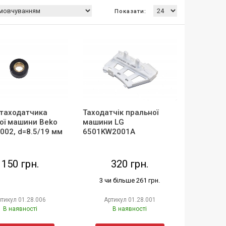
Показати:
 таходатчика
Таходатчік пральної
ої машини Beko
машини LG
002, d=8.5/19 мм
6501KW2001A
150 грн.
320 грн.
3 чи більше 261 грн.
ртикул
01.28.006
Артикул
01.28.001
В наявності
В наявності