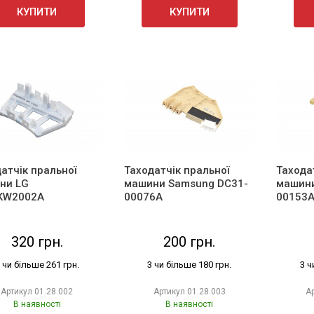
КУПИТИ
КУПИТИ
атчік пральної
Таходатчік пральної
Тахода
ни LG
машини Samsung DC31-
машини
KW2002A
00076A
00153
320 грн.
200 грн.
 чи більше 261 грн.
3 чи більше 180 грн.
3 ч
Артикул
01.28.002
Артикул
01.28.003
А
В наявності
В наявності