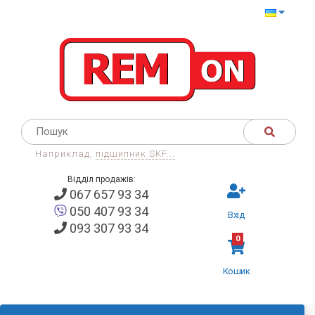
Наприклад,
підшипник SKF...
Відділ продажів:
067 657 93 34
050 407 93 34
Вхід
093 307 93 34
0
Кошик