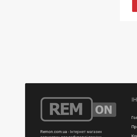
І
Го
Пр
Remon.com.ua
- Інтернет магазин
Ко