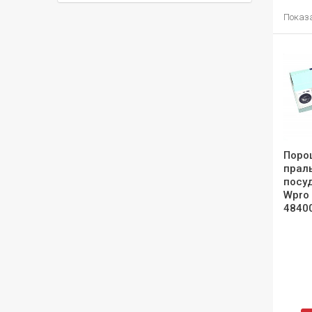
Показан
Порош
прал
посу
Wpro 
4840