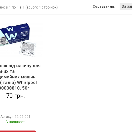
Сортування:
о з 1 по 1 з 1 (всього 1 сторінок)
ок від накипу для
ьних та
домийних машин
(Італія) Whirlpool
00008810, 50г
70 грн.
Артикул
22.06.001
В наявності