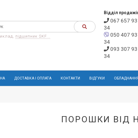
Відділ продажі
067 657 93
34
050 407 93
иклад,
підшипник SKF...
34
093 307 93
34
НА
ДОСТАВКА І ОПЛАТА
КОНТАКТИ
ВІДГУКИ
ОБЛАДНАНН
ПОРОШКИ ВІД 