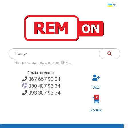
Наприклад,
підшипник SKF...
Відділ продажів:
067 657 93 34
050 407 93 34
Вхід
093 307 93 34
0
Кошик